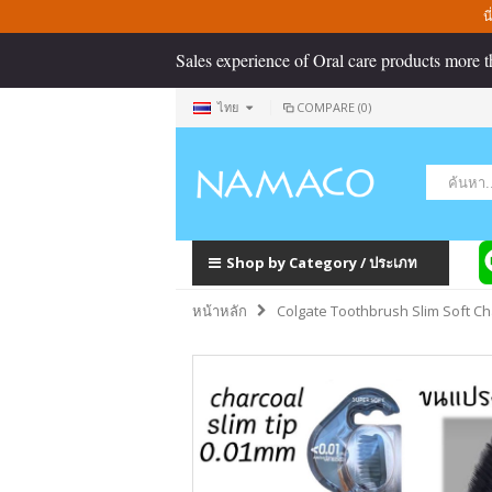
น
Sales experience of Oral care products more t
ไทย
COMPARE (0)
Shop by Category / ประเภท
หน้าหลัก
Colgate Toothbrush Slim Soft Ch