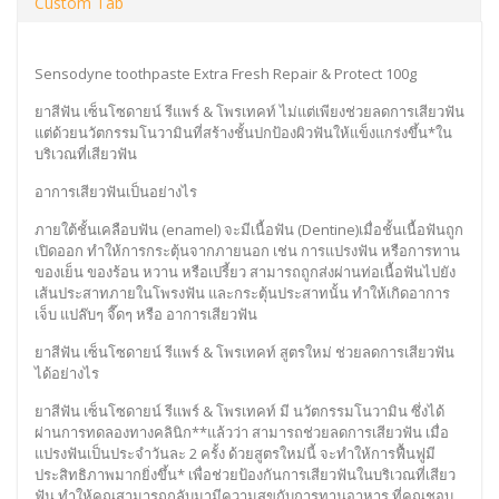
Custom Tab
Sensodyne toothpaste Extra Fresh Repair & Protect 100g
ยาสีฟัน เซ็นโซดายน์ รีแพร์ & โพรเทคท์ ไม่แต่เพียงช่วยลดการเสียวฟัน
แต่ด้วยนวัตกรรมโนวามินที่สร้างชั้นปกป้องผิวฟันให้แข็งแกร่งขึ้น*ใน
บริเวณที่เสียวฟัน
อาการเสียวฟันเป็นอย่างไร
ภายใต้ชั้นเคลือบฟัน (enamel) จะมีเนื้อฟัน (Dentine)เมื่อชั้นเนื้อฟันถูก
เปิดออก ทำให้การกระตุ้นจากภายนอก เช่น การแปรงฟัน หรือการทาน
ของเย็น ของร้อน หวาน หรือเปรี้ยว สามารถถูกส่งผ่านท่อเนื้อฟันไปยัง
เส้นประสาทภายในโพรงฟัน และกระตุ้นประสาทนั้น ทำให้เกิดอาการ
เจ็บ แปล๊บๆ จี๊ดๆ หรือ อาการเสียวฟัน
ยาสีฟัน เซ็นโซดายน์ รีแพร์ & โพรเทคท์ สูตรใหม่ ช่วยลดการเสียวฟัน
ได้อย่างไร
ยาสีฟัน เซ็นโซดายน์ รีแพร์ & โพรเทคท์ มี นวัตกรรมโนวามิน ซึ่งได้
ผ่านการทดลองทางคลินิก**แล้วว่า สามารถช่วยลดการเสียวฟัน เมื่อ
แปรงฟันเป็นประจำวันละ 2 ครั้ง ด้วยสูตรใหม่นี้ จะทำให้การฟื้นฟูมี
ประสิทธิภาพมากยิ่งขึ้น* เพื่อช่วยป้องกันการเสียวฟันในบริเวณที่เสียว
ฟัน ทำให้คุณสามารถกลับมามีความสุขกับการทานอาหาร ที่คุณชอบ