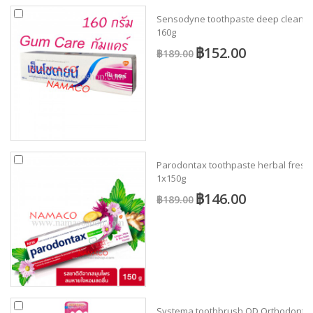
Sensodyne toothpaste deep clean
160g
฿152.00
฿189.00
Parodontax toothpaste herbal fresh
1x150g
฿146.00
฿189.00
Systema toothbrush OD Orthodonti